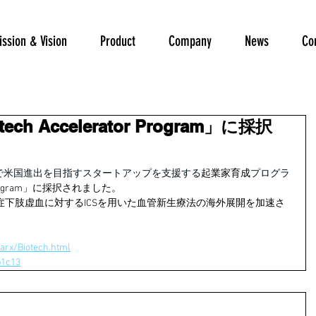
ssion & Vision
Product
Company
News
Co
tech Accelerator Program」に採択
で米国進出を目指すスタートアップを支援する
起業家育成
プログラ
ator Program」に採択されました。
下肢虚血に対するICSを用いた血管新生療法の海外展開を加速さ
tarx/Biotech.html
b1c13