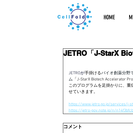
HOME
Mi
JETRO「J-StarX Bio
JETROが
手掛ける
バイオ創薬分野
ム
「J-StarX Biotech Acceler
このプログラムを足掛かりに、重症
せていきます。
https://www.jetro.go.jp/services/j-s
https://jetro-gov.note.jp/n/n14f3bfc
コメント