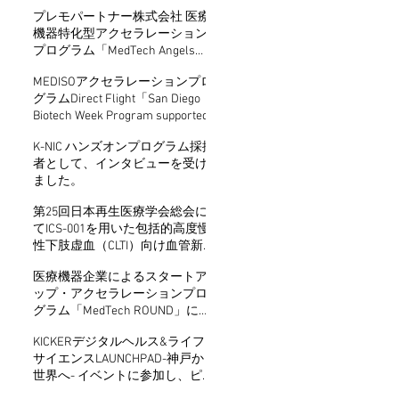
インタビュー
プレモパートナー株式会社 医療
機器特化型アクセラレーション
プログラム「MedTech Angels
Season5」最優秀賞受賞
MEDISOアクセラレーションプロ
グラムDirect Flight「San Diego
Biotech Week Program supported
by KBIC」に採択
K-NIC ハンズオンプログラム採択
者として、インタビューを受け
ました。
第25回日本再生医療学会総会に
てICS-001を用いた包括的高度慢
性下肢虚血（CLTI）向け血管新生
療法の医師主導治験についての
医療機器企業によるスタートア
口演発表および第8回再生医療産
ップ・アクセラレーションプロ
学連携テクノオークションでの
グラム「MedTech ROUND」に採
発表を行いました。
択
KICKERデジタルヘルス&ライフ
サイエンスLAUNCHPAD-神戸から
世界へ- イベントに参加し、ピッ
チセッションに登壇しました。