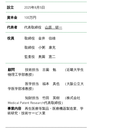
設立
2025年8月5日
資本金
100万円
代表者
代表取締役
山原 研一
役員
取締役 金井 信雄
取締役 小粥 康充
​ 監査役 奥園 憲二
顧問
技術担当 古薗 勉 （近畿大学生
物理工学部​教授）
医学担当 福本 真也 （大阪公立大
学医学部准教授）​
知財担当 竹田 英樹 （株式会社
Medical Patent Research代表取締役）​
事業内容
再生医療等製品・医療機器製造業、学
術研究・技術サービス業