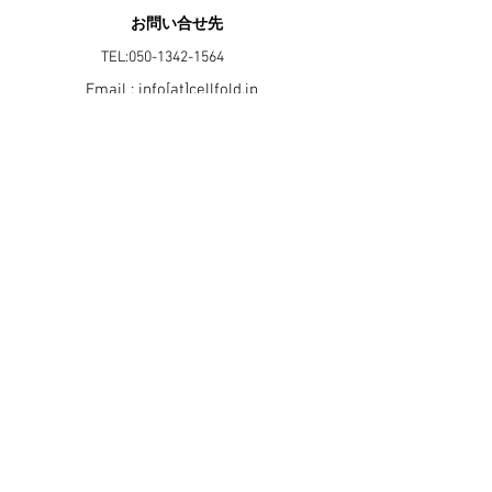
​お問い合せ先
TEL:
050-1342-1564
Email : info[at]cellfold.jp
東京​本社
〒104-0061
東京都中央区銀座1丁目12番4号 N&E BLD. 6F
関西本
社
〒663-8501
兵庫県西宮市武庫川町1-1​​​
兵庫医科大学先端医学研究所分
子細胞治療部門
​株式会社セルフォールド
© 2025 by CellFold, Inc.