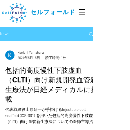
セルフォールド
News
Kenichi Yamahara
2024年5月15日
読了時間: 1分
包括的高度慢性下肢虚血
（CLTI）向け新規開発血管新
生療法が日経メディカルに掲
載
代表取締役山原研一が手掛けるInjectable cell
scaffold (ICS-001) を用いた包括的高度慢性下肢虚血
（CLTI）向け血管新生療法についての医師主導治験
の取り組みが日経メディカルに掲載されました。