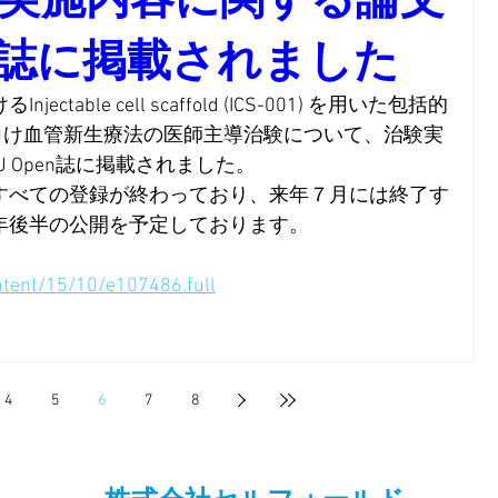
en誌に掲載されました
able cell scaffold (ICS-001) を用いた包括的
）向け血管新生療法の医師主導治験について、治験実
J Open
誌に掲載されました。
すべての登録が終わっており、来年７月には終了す
年後半の公開を予定しております。
ntent/15/10/e107486.full
4
5
6
7
8