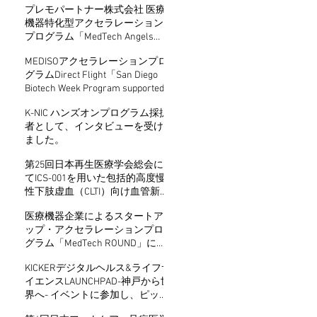
プレモパートナー株式会社 医療
機器特化型アクセラレーション
プログラム「MedTech Angels
Season5」最優秀賞受賞
MEDISOアクセラレーションプロ
グラムDirect Flight「San Diego
Biotech Week Program supported
by KBIC」に採択
K-NIC ハンズオンプログラム採択
者として、インタビューを受け
ました。
第25回日本再生医療学会総会に
てICS-001を用いた包括的高度慢
性下肢虚血（CLTI）向け血管新生
療法の医師主導治験についての
医療機器企業によるスタートア
口演発表および第8回再生医療産
ップ・アクセラレーションプロ
学連携テクノオークションでの
グラム「MedTech ROUND」に採
発表を行いました。
択
KICKERデジタルヘルス&ライフサ
イエンスLAUNCHPAD-神戸から世
界へ- イベントに参加し、ピッチ
セッションに登壇しました。