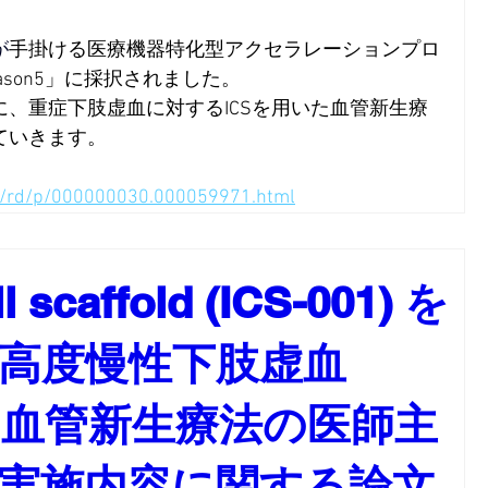
が
手掛ける医療機器特化型アクセラレーションプロ
 Season5」に採択されました。
、重症下肢虚血に対するICSを用いた血管新生療
ていきます。
ml/rd/p/000000030.000059971.html
ll scaffold (ICS-001) を
高度慢性下肢虚血
向け血管新生療法の医師主
実施内容に関する論文