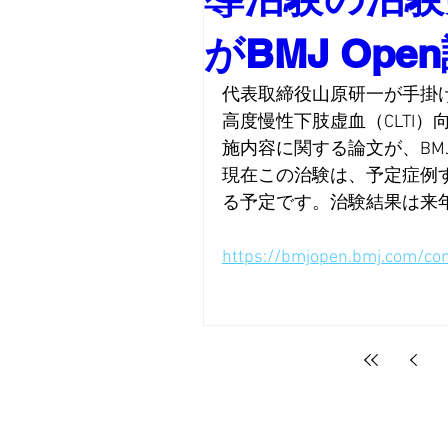
がBMJ Op
代表取締役山原研一が手掛けるInject
高度慢性下肢虚血（CLTI
施内容に関する論文が、
BM
現在この治験は、予定症例
る予定です。治験結果は来
https://bmjopen.bmj.com/co