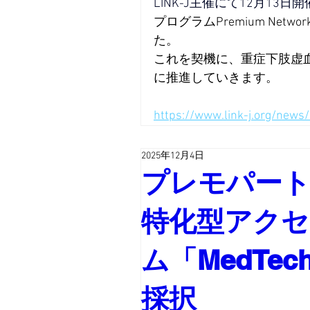
LINK-J主催にて12月13日
プログラムPremium Networki
た。
これを契機に、
重症下肢虚
に推進していきます
。
https://www.link-j.org/news/
2025年12月4日
プレモパート
特化型アク
ム「MedTech
採択